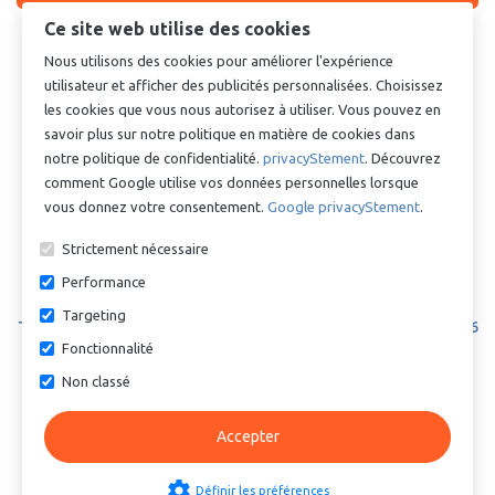
Ce site web utilise des cookies

Plus de 2 pcs ?
Cliquez ici pour un
devis
Nous utilisons des cookies pour améliorer l'expérience
utilisateur et afficher des publicités personnalisées. Choisissez
les cookies que vous nous autorisez à utiliser. Vous pouvez en
Produits similaires
savoir plus sur notre politique en matière de cookies dans
notre politique de confidentialité.
privacyStement
. Découvrez
comment Google utilise vos données personnelles lorsque
vous donnez votre consentement.
Google privacyStement
.
Strictement nécessaire
Performance
Targeting
Tri-clamp raccord - DIN 32676
Tri-clamp raccord - DIN 32676
Fonctionnalité
- Collier de serrage -
- Collier de serrage -
Charnière simple - Inox 304 -
Charnière simple - Inox 304 -
Non classé
Fl. 50.5mm
Fl. 64mm
€ 10,59
€ 15,28
Accepter
settings
Définir les préférences