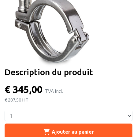
Description du produit
€ 345,00
TVA incl.
€ 287,50
HT
shopping_cart
Ajouter au panier