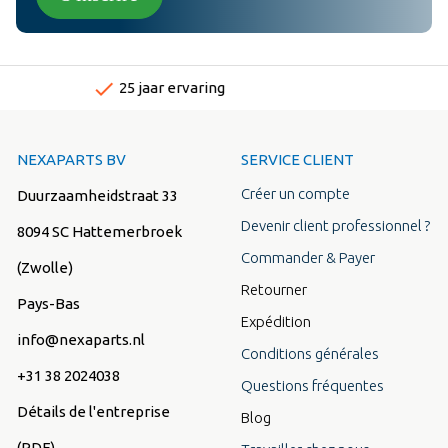
done
Snelle levertijden
NEXAPARTS BV
SERVICE CLIENT
Créer un compte
Duurzaamheidstraat 33
Devenir client professionnel ?
8094 SC Hattemerbroek
Commander & Payer
(Zwolle)
Retourner
Pays-Bas
Expédition
info@nexaparts.nl
Conditions générales
+31 38 2024038
Questions fréquentes
Détails de l'entreprise
Blog
(PDF)