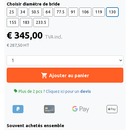
Choisir diamètre de bride
25
34
50.5
64
77.5
91
106
119
130
155
183
233.5
€ 345,00
TVA incl.
€ 287,50
HT
shopping_cart
Ajouter au panier

Plus de 2 pcs ?
Cliquez ici pour un
devis
Souvent achetés ensemble