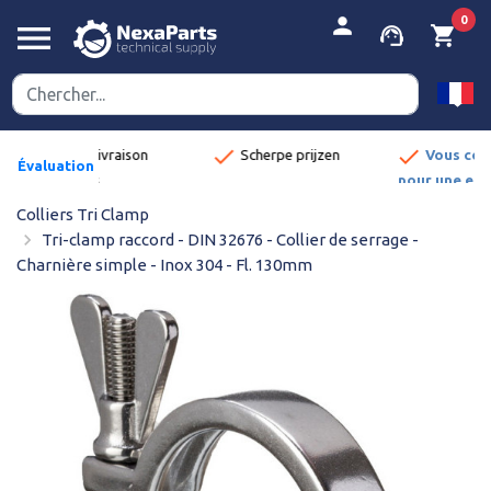


person
0
menu
support_agent
shopping_cart
done
herpe prijzen
Vous commandez
Évaluation
pour une entreprise ?
:
Découvrez les
8,9/10
Colliers Tri Clamp
avantages.
navigate_next
Tri-clamp raccord - DIN 32676 - Collier de serrage -
Charnière simple - Inox 304 - Fl. 130mm