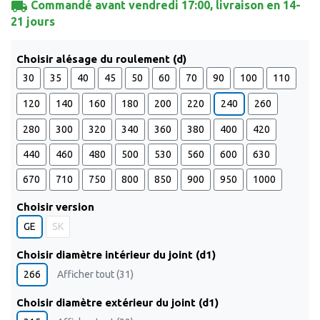
local_shipping
Commandé avant vendredi 17:00, livraison en 14-
21 jours
Choisir alésage du roulement (d)
30
35
40
45
50
60
70
90
100
110
120
140
160
180
200
220
240
260
280
300
320
340
360
380
400
420
440
460
480
500
530
560
600
630
670
710
750
800
850
900
950
1000
Choisir version
GE
SK
Choisir diamètre intérieur du joint (d1)
266
Afficher tout (31)
Choisir diamètre extérieur du joint (d1)