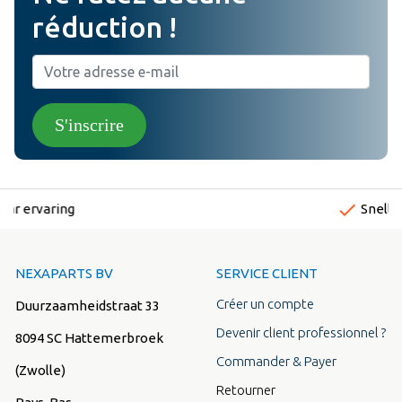
réduction !
S'inscrire
done
Snelle levertijden
NEXAPARTS BV
SERVICE CLIENT
Créer un compte
Duurzaamheidstraat 33
Devenir client professionnel ?
8094 SC Hattemerbroek
Commander & Payer
(Zwolle)
Retourner