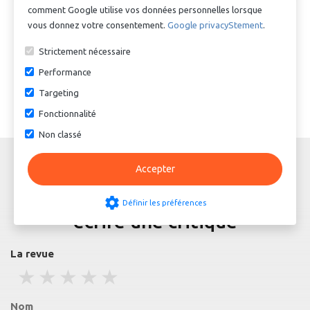
comment Google utilise vos données personnelles lorsque
Cellasto Joint d'étanchéité
Cellasto Joint d'étanchéité
vous donnez votre consentement.
Google privacyStement
.
CD 30 GE - (34 x 53 x 2,3)
CD 35 GE - (40 x 50 x 3)
Strictement nécessaire
€ 14,04
Op aanvraag
Performance
Targeting
Fonctionnalité
Non classé
Accepter
settings
Définir les préférences
écrire une critique
La revue
1 stars
2 stars
3 stars
4 stars
5 stars
Nom