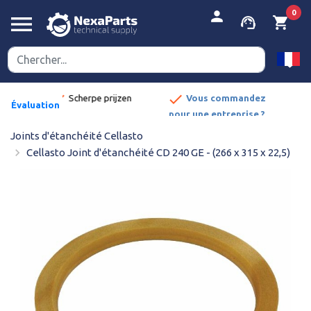


person
0
menu
support_agent
shopping_cart
done
rpe prijzen
Vous commandez
Évaluation
pour une entreprise ?
:
Découvrez les
8,9/10
Joints d'étanchéité Cellasto
avantages.
navigate_next
Cellasto Joint d'étanchéité CD 240 GE - (266 x 315 x 22,5)