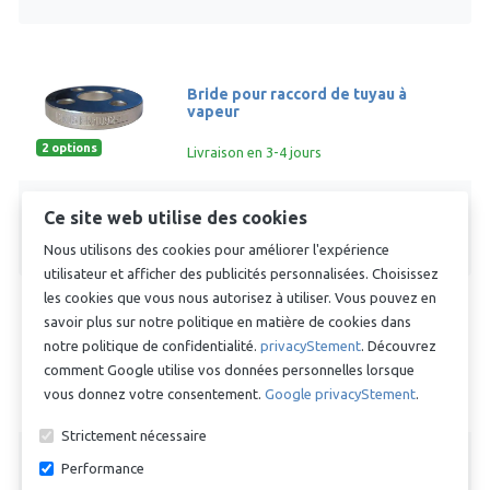
Bride pour raccord de tuyau à
vapeur
2 options
Livraison en 3-4 jours
À partir de
chevron_right
Ce site web utilise des cookies
€ 17,42
Nous utilisons des cookies pour améliorer l'expérience
utilisateur et afficher des publicités personnalisées. Choisissez
les cookies que vous nous autorisez à utiliser. Vous pouvez en
savoir plus sur notre politique en matière de cookies dans
Bride pour raccord de tuyau à
notre politique de confidentialité.
privacyStement
. Découvrez
vapeur
comment Google utilise vos données personnelles lorsque
vous donnez votre consentement.
Google privacyStement
.
3 options
Livraison en 3-4 jours
Strictement nécessaire
À partir de
chevron_right
Performance
€ 61,03