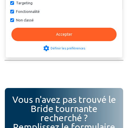
Targeting
Fonctionnalité
Non classé
Accepter
settings
Définir les préférences
Vous n'avez pas trouvé le
Bride tournante
recherché ?
Remplissez le formulaire