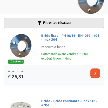
filter_alt
Filtrer les résultats
Bride lisse - PN10/16 - EN1092-1/04
- Inox 304
raccord à bride
Commandé avant vendredi 15:00,
expédié le jour même
10 options
À partir de
chevron_right
€ 26,81
Bride - Bride tournante - Inox316 -
ANSI