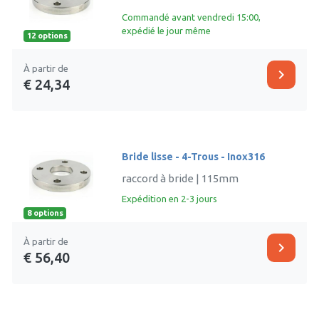
Commandé avant vendredi 15:00,
expédié le jour même
12 options
À partir de
chevron_right
€ 24,34
Bride lisse - 4-Trous - Inox316
raccord à bride | 115mm
Expédition en 2-3 jours
8 options
À partir de
chevron_right
€ 56,40