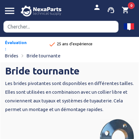
person
0
menu
support_agent
shopping_cart
Évaluation
done
xpérience
Délais de livraison rapides
:
navigate_next
8,9/10
Brides
Bride tournante
Bride tournante
Les brides pivotantes sont disponibles en différentes tailles.
Elles sont utilisées en combinaison avec un collier libre et
conviennent aux tuyaux et systèmes de tuyauterie. Cela
permet un montage et un démontage rapides.