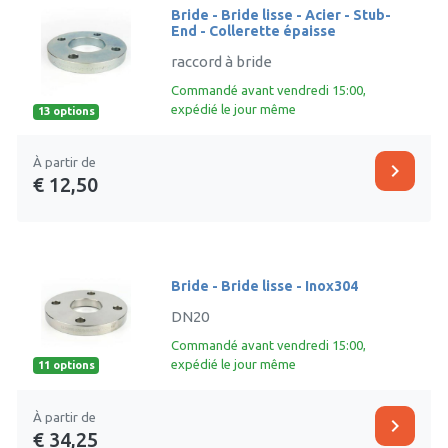
Bride - Bride lisse - Acier - Stub-
End - Collerette épaisse
raccord à bride
Commandé avant vendredi 15:00,
expédié le jour même
13 options
À partir de
chevron_right
€ 12,50
Bride - Bride lisse - Inox304
DN20
Commandé avant vendredi 15:00,
expédié le jour même
11 options
À partir de
chevron_right
€ 34,25