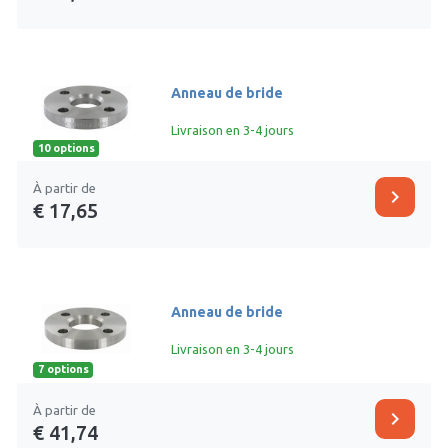
Anneau de bride
Livraison en 3-4 jours
10 options
À partir de
chevron_right
€ 17,65
Anneau de bride
Livraison en 3-4 jours
7 options
À partir de
chevron_right
€ 41,74