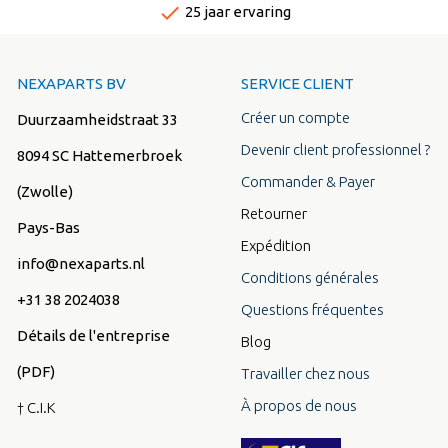
done
ing
Snelle levertijd
NEXAPARTS BV
SERVICE CLIENT
Créer un compte
Duurzaamheidstraat 33
Devenir client professionnel ?
8094 SC Hattemerbroek
Commander & Payer
(Zwolle)
Retourner
Pays-Bas
Expédition
info@nexaparts.nl
Conditions générales
+31 38 2024038
Questions fréquentes
Détails de l'entreprise
Blog
(PDF)
Travailler chez nous
À propos de nous
† C.I.K