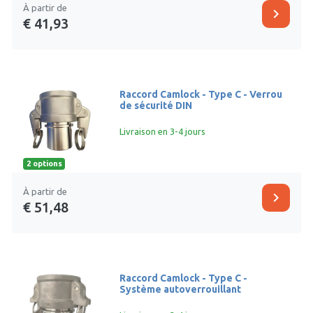
À partir de
chevron_right
€ 41,93
Raccord Camlock - Type C - Verrou
de sécurité DIN
Livraison en 3-4 jours
2 options
À partir de
chevron_right
€ 51,48
Raccord Camlock - Type C -
Système autoverrouillant