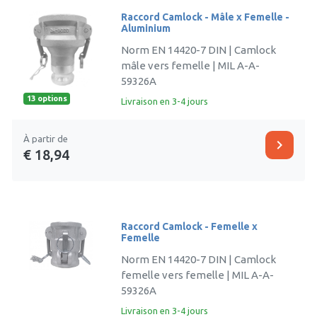
Raccord Camlock - Mâle x Femelle -
Aluminium
Norm EN 14420-7 DIN | Camlock
mâle vers femelle | MIL A-A-
59326A
13 options
Livraison en 3-4 jours
À partir de
chevron_right
€ 18,94
Raccord Camlock - Femelle x
Femelle
Norm EN 14420-7 DIN | Camlock
femelle vers femelle | MIL A-A-
59326A
Livraison en 3-4 jours