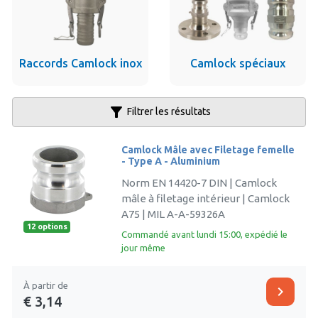
Raccords Camlock inox
Camlock spéciaux
filter_alt
Filtrer les résultats
Camlock Mâle avec Filetage femelle
- Type A - Aluminium
Norm EN 14420-7 DIN | Camlock
mâle à filetage intérieur | Camlock
A75 | MIL A-A-59326A
12 options
Commandé avant lundi 15:00, expédié le
jour même
À partir de
chevron_right
€ 3,14