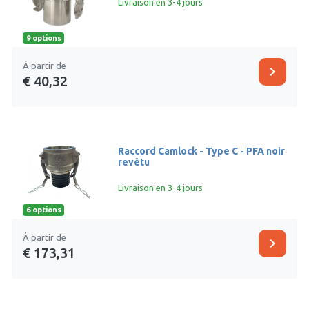
Livraison en 3-4 jours
9 options
À partir de
chevron_right
€ 40,32
Raccord Camlock - Type C - PFA noir
revêtu
Livraison en 3-4 jours
6 options
À partir de
chevron_right
€ 173,31