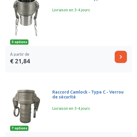
Livraison en 3-4 jours
3 options
À partir de
chevron_right
€ 21,84
Raccord Camlock - Type C - Verrou
de sécurité
Livraison en 3-4 jours
7 options