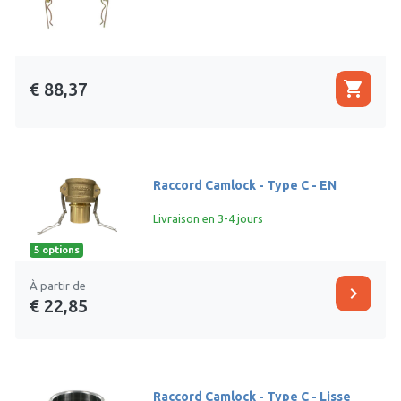
shopping_cart
€ 88,37
Raccord Camlock - Type C - EN
Livraison en 3-4 jours
5 options
À partir de
chevron_right
€ 22,85
Raccord Camlock - Type C - Lisse