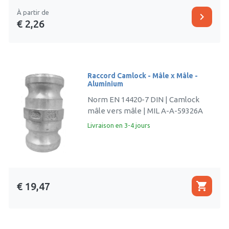
À partir de
chevron_right
€ 2,26
Raccord Camlock - Mâle x Mâle -
Aluminium
Norm EN 14420-7 DIN | Camlock
mâle vers mâle | MIL A-A-59326A
Livraison en 3-4 jours
shopping_cart
€ 19,47