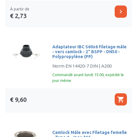
À partir de
chevron_right
€ 2,73
Adaptateur IBC S60x6 filetage mâle
- vers camlock - 2" BSPP - DN50 -
Polypropylène (PP)
Norm EN 14420-7 DIN | A200
Commandé avant lundi 15:00, expédié le
jour même
shopping_cart
€ 9,60
Camlock Mâle avec Filetage femelle