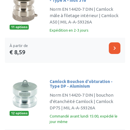
- Type A - Inox 316
Norm EN 14420-7 DIN | Camlock
mâle à filetage intérieur | Camlock
A50 | MIL A-A-59326A
11 options
Expédition en 2-3 jours
À partir de
chevron_right
€ 8,59
Camlock Bouchon d'obturation -
Type DP - Aluminium
Norm EN 14420-7 DIN | bouchon
d'étanchéité Camlock | Camlock
DP75 | MIL A-A-59326A
12 options
Commandé avant lundi 15:00, expédié le
jour même