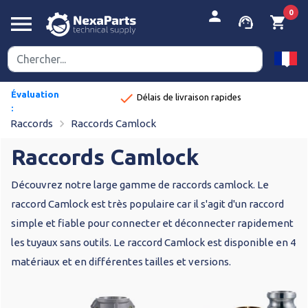
person
0
menu
support_agent
shopping_cart
Évaluation
done
Délais de livraison rapides
:
navigate_next
8,9/10
Raccords
Raccords Camlock
Raccords Camlock
Découvrez notre large gamme de raccords camlock. Le
raccord Camlock est très populaire car il s'agit d'un raccord
simple et fiable pour connecter et déconnecter rapidement
les tuyaux sans outils. Le raccord Camlock est disponible en 4
matériaux et en différentes tailles et versions.