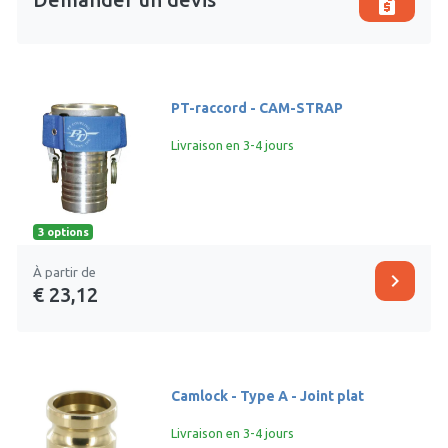
request_quote
PT-raccord - CAM-STRAP
Livraison en 3-4 jours
3 options
À partir de
chevron_right
€ 23,12
Camlock - Type A - Joint plat
Livraison en 3-4 jours