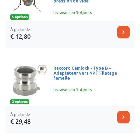
pression de vide
Livraison en 3-4 jours
5 options
À partir de
chevron_right
€ 12,80
Raccord Camlock - Type B -
Adaptateur vers NPT Filetage
femelle
Livraison en 3-4 jours
2 options
À partir de
chevron_right
€ 29,48