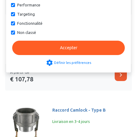
shopping_cart
€ 49,26
Performance
Targeting
Fonctionnalité
Non classé
Raccord Camlock - Type B -
Autoverrouillant
Accepter
Livraison en 3-4 jours
2 options
settings
Définir les préférences
À partir de
chevron_right
€ 107,78
Raccord Camlock - Type B
Livraison en 3-4 jours