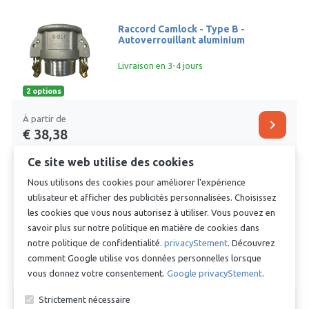
Raccord Camlock - Type B -
Autoverrouillant aluminium
Livraison en 3-4 jours
2 options
À partir de
chevron_right
€ 38,38
Ce site web utilise des cookies
Nous utilisons des cookies pour améliorer l'expérience
utilisateur et afficher des publicités personnalisées. Choisissez
Raccord Camlock - Type A -
les cookies que vous nous autorisez à utiliser. Vous pouvez en
Adaptateur vers NPT Filetage
femelle
savoir plus sur notre politique en matière de cookies dans
notre politique de confidentialité.
privacyStement
. Découvrez
Commandé avant lundi 14:00, livraison en
comment Google utilise vos données personnelles lorsque
2-3 jours
vous donnez votre consentement.
Google privacyStement
.
Strictement nécessaire