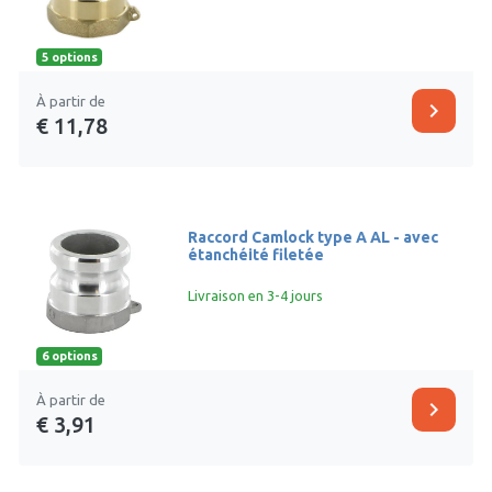
5 options
À partir de
chevron_right
€ 11,78
Raccord Camlock type A AL - avec
étanchéité filetée
Livraison en 3-4 jours
6 options
À partir de
chevron_right
€ 3,91