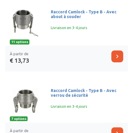
Raccord Camlock - Type B - Avec
about à souder
Livraison en 3-4 jours
11 options
À partir de
chevron_right
€ 13,73
Raccord Camlock - Type B - Avec
verrou de sécurité
Livraison en 3-4 jours
7 options
À partir de