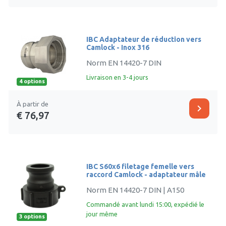
IBC Adaptateur de réduction vers
Camlock - Inox 316
Norm EN 14420-7 DIN
Livraison en 3-4 jours
4 options
À partir de
chevron_right
€ 76,97
IBC S60x6 filetage femelle vers
raccord Camlock - adaptateur mâle
Norm EN 14420-7 DIN | A150
Commandé avant lundi 15:00, expédié le
jour même
3 options