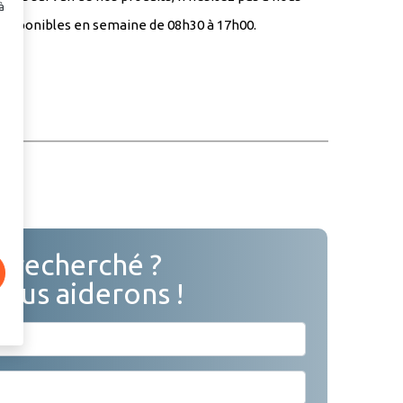
à
disponibles en semaine de 08h30 à 17h00.
n recherché ?
vous aiderons !