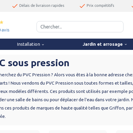
done
done
d
Délais de livraison rapides
Prix compétitifs
star
0 avis
Installation
Jardin et arrosage
keyboard_arrow_down
keyboard_arrow_down
C sous pression
herchez du PVC Pression ? Alors vous êtes à la bonne adresse che
rts ! Nous vendons du PVC Pression sous toutes formes et tailles,
ux modèles différents. Ces produits sont utilisés par exemple p
der une salle de bains ou pour déplacer de l'eau dans votre jardin.
s ces produits de marques de haute qualité telles que Griffon, par
le.