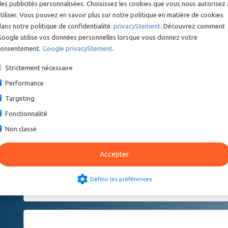
es publicités personnalisées. Choisissez les cookies que vous nous autorisez 
r ou à nous envoyer un e-mail à
info@nexaparts.nl
, nous sommes 
tiliser. Vous pouvez en savoir plus sur notre politique en matière de cookies
ans notre politique de confidentialité.
privacyStement
. Découvrez comment
Google utilise vos données personnelles lorsque vous donnez votre
consentement.
Google privacyStement
.
Strictement nécessaire
Performance
Targeting
Fonctionnalité
Non classé
pas trouvé le PVC sous pressio
Accepter
formulaire ci-dessous et nous 
settings
Définir les préférences