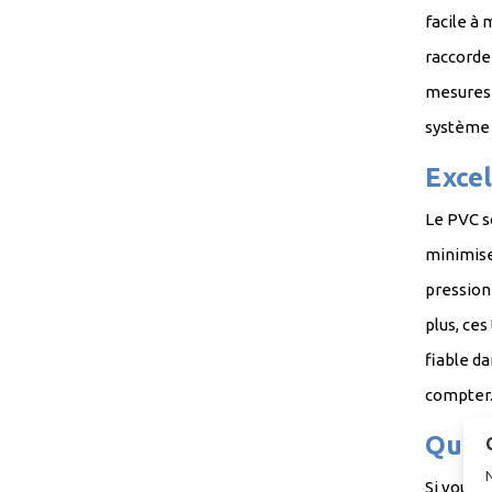
facile à
raccordem
mesures c
systè
Excel
Le PVC so
minimise 
pression
plus, ces
fiable da
c
Ques
N
Si vous n