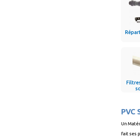
Répar
Filtr
s
PVC S
Un Matér
fait ses 