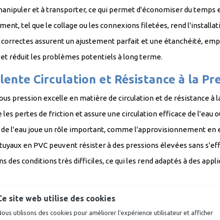
 manipuler et à transporter, ce qui permet d'économiser du temps 
ent, tel que le collage ou les connexions filetées, rend l'install
orrectes assurent un ajustement parfait et une étanchéité, empêcha
me et réduit les problèmes potentiel
lente Circulation et Résistance à la P
us pression excelle en matière de circulation et de résistance à la
les pertes de friction et assure une circulation efficace de l'eau ou
 de l'eau joue un rôle important, comme l'approvisionnement en 
 tuyaux en PVC peuvent résister à des pressions élevées sans s'eff
ns des conditions très difficiles, ce qui les rend adaptés à des ap
ompter.
tions ou Demandes de Produits Spécif
Ce site web utilise des cookies
ous utilisons des cookies pour améliorer l'expérience utilisateur et afficher
'avez pas trouvé ce que vous recherchiez ou si vous avez des questi