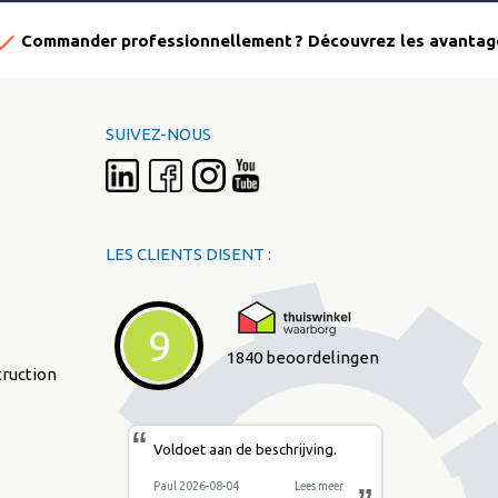
one
Commander professionnellement ? Découvrez les avantag
SUIVEZ-NOUS
LES CLIENTS DISENT :
9
1840 beoordelingen
truction
“
Voldoet aan de beschrijving.
Paul 2026-08-04
Lees meer