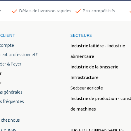
done
done
d
e
Délais de livraison rapides
Prix compétitifs
 CLIENT
SECTEURS
 compte
Industrie laitière - Industrie
lient professionnel ?
alimentaire
er & Payer
Industrie de la brasserie
r
Infrastructure
on
Secteur agricole
ns générales
Industrie de production - cons
s fréquentes
de machines
r chez nous
 de nous
BASE DE CONNAISSANCES