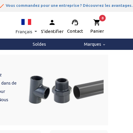
one
Vous commandez pour une entreprise ? Découvrez les avantages.
0
person
support_agent
shopping_cart
Contact
Panier
S'identifier
Français
Soldes
Marques
keyboard_arrow_down
z
 dans de
our
 Nous