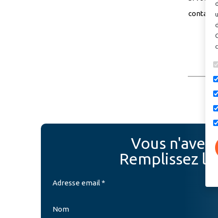
d
contacte
u
d
Vous n'avez 
Remplissez le 
Adresse email *
Nom