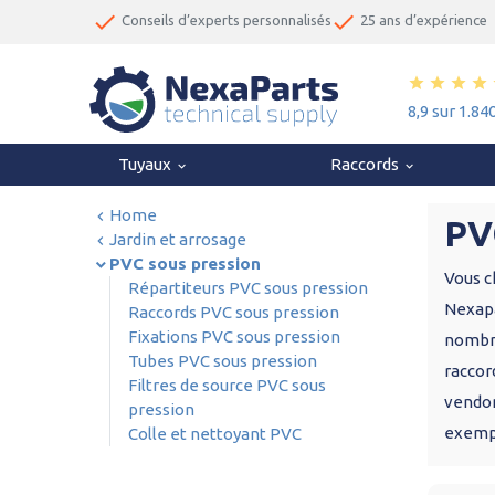
done
done
Conseils d’experts personnalisés
25 ans d’expérience
star
star
star
star
8,9 sur 1.84
Tuyaux
Raccords
keyboard_arrow_down
keyboard_arrow_down
Home
PV
Jardin et arrosage
PVC sous pression
Vous c
Répartiteurs PVC sous pression
Nexapa
Raccords PVC sous pression
Fixations PVC sous pression
nombre
Tubes PVC sous pression
raccor
Filtres de source PVC sous
vendon
pression
exemp
Colle et nettoyant PVC