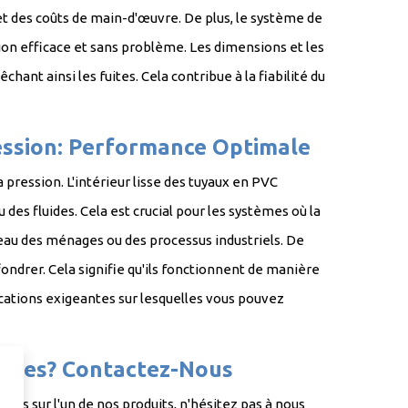
et des coûts de main-d'œuvre. De plus, le système de
ation efficace et sans problème. Les dimensions et les
nt ainsi les fuites. Cela contribue à la fiabilité du
s à long terme.
ression: Performance Optimale
 pression. L'intérieur lisse des tuyaux en PVC
 des fluides. Cela est crucial pour les systèmes où la
eau des ménages ou des processus industriels. De
ondrer. Cela signifie qu'ils fonctionnent de manière
plications exigeantes sur lesquelles vous pouvez
iques? Contactez-Nous
ons sur l'un de nos produits, n'hésitez pas à nous