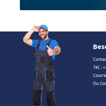
Beso
Contac
Tél. :
+
Courrie
Ou
Con