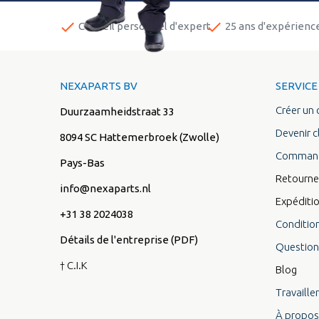
done
done
Conseil personnel d'expert
25 ans d'expérienc
NEXAPARTS BV
SERVICE
Créer un
Duurzaamheidstraat 33
Devenir c
8094 SC Hattemerbroek (Zwolle)
Command
Pays-Bas
Retourne
info@nexaparts.nl
Expéditi
+31 38 2024038
Conditio
Détails de l'entreprise (PDF)
Question
† C.I.K
Blog
Travaille
À propos