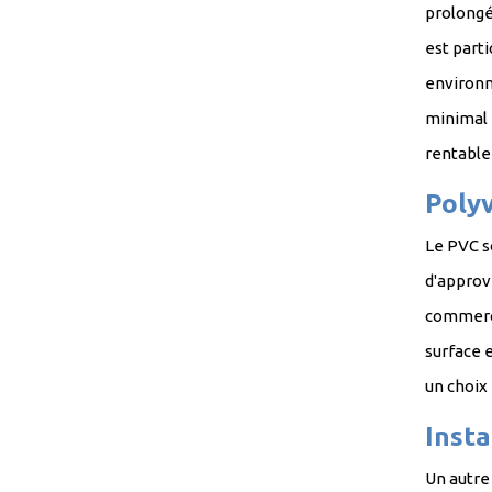
prolongé
est parti
environne
minimal 
rentable
Polyv
Le PVC s
d'approv
commercia
surface e
un ch
Insta
Un autre 