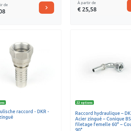
À partir de
ir de
chevron_right
€ 25,58
08
ons
22 options
ulische raccord - DKR -
Raccord hydraulique – DK
 zingué
Acier zingué – Conique B
filetage femelle 60° – Co
90°