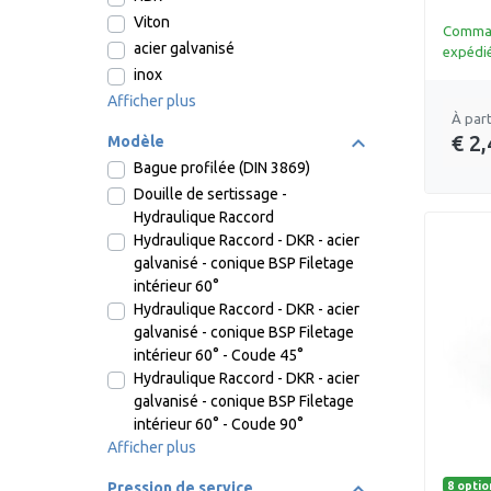
Viton
Command
acier galvanisé
expédié
inox
Afficher plus
À part
€ 2,
Modèle
Bague profilée (DIN 3869)
Douille de sertissage -
Hydraulique Raccord
Hydraulique Raccord - DKR - acier
galvanisé - conique BSP Filetage
intérieur 60°
Hydraulique Raccord - DKR - acier
galvanisé - conique BSP Filetage
intérieur 60° - Coude 45°
Hydraulique Raccord - DKR - acier
galvanisé - conique BSP Filetage
intérieur 60° - Coude 90°
Afficher plus
8 optio
Pression de service