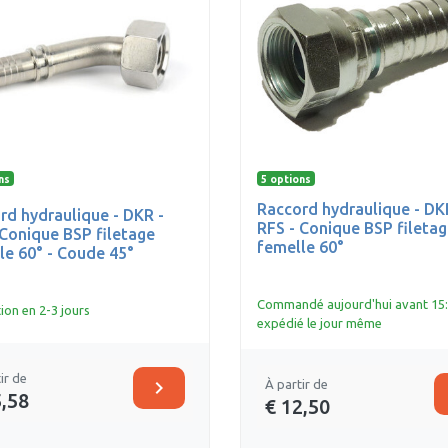
ns
5 options
Raccord hydraulique - DK
rd hydraulique - DKR -
RFS - Conique BSP filetag
 Conique BSP filetage
femelle 60°
le 60° - Coude 45°
Commandé aujourd'hui avant 15:
ion en 2-3 jours
expédié le jour même
ir de
chevron_right
À partir de
5,58
€ 12,50