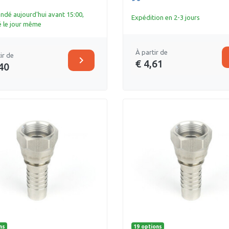
é aujourd'hui avant 15:00,
Expédition en 2-3 jours
 le jour même
À partir de
ir de
chevron_right
€ 4,61
40
ns
19 options