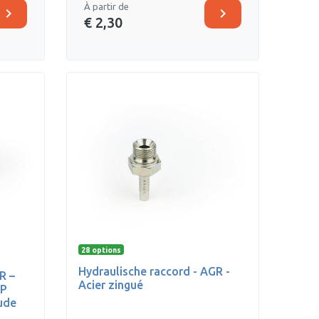
À partir de
chevron_right
chevron_right
€ 2,30
28 options
Hydraulische raccord - AGR -
R –
Acier zingué
SP
ude