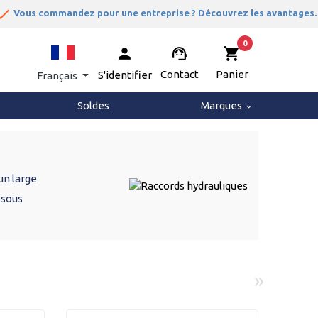
one
Vous commandez pour une entreprise ? Découvrez les avantages.
0
person
support_agent
shopping_cart
Contact
Panier
S'identifier
Français
Soldes
Marques
keyboard_arrow_down
un large
ssous
»