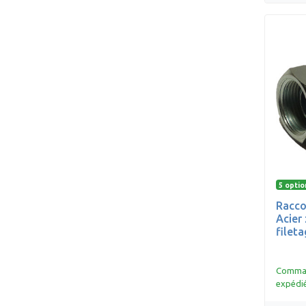
5 optio
Racco
Acier
filet
Command
expédié