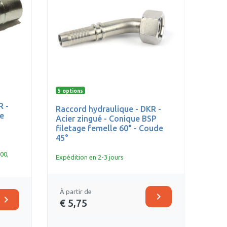
5 options
R -
Raccord hydraulique - DKR -
e
Acier zingué - Conique BSP
filetage femelle 60° - Coude
45°
00,
Expédition en 2-3 jours
À partir de
chevron_right
chevron_right
€ 5,75