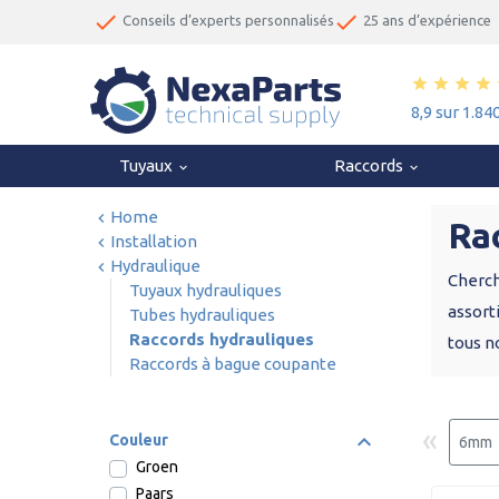
done
done
Conseils d’experts personnalisés
25 ans d’expérience
star
star
star
star
8,9 sur 1.84
Tuyaux
Raccords
keyboard_arrow_down
keyboard_arrow_down
Home
Ra
Installation
Hydraulique
Cherch
Tuyaux hydrauliques
assort
Tubes hydrauliques
Raccords hydrauliques
tous n
Raccords à bague coupante
«
Couleur
6mm
Groen
Paars