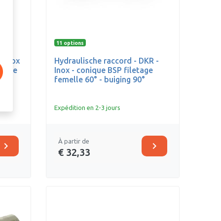
11 options
- Inox
Hydraulische raccord - DKR -
melle
Inox - conique BSP filetage
femelle 60° - buiging 90°
Expédition en 2-3 jours
À partir de
chevron_right
chevron_right
€ 32,33