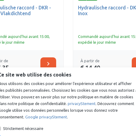
ulische raccord - DKR -
Hydraulische raccord - DK
- Vlakdichtend
Inox
é aujourd'hui avant 15:00,
Commandé aujourd'hui avant 15:
 le jour même
expédié le jour même
ir de
À partir de
chevron_right
7,35
€ 14,40
Ce site web utilise des cookies
ous utilisons des cookies pour améliorer l'expérience utilisateur et afficher
es publicités personnalisées. Choisissez les cookies que vous nous autorisez 
tiliser. Vous pouvez en savoir plus sur notre politique en matière de cookies
ans notre politique de confidentialité.
privacyStement
. Découvrez comment
Google utilise vos données personnelles lorsque vous donnez votre
consentement.
Google privacyStement
.
Strictement nécessaire