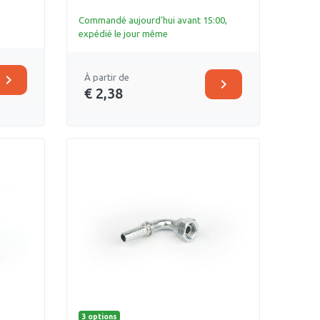
Commandé aujourd'hui avant 15:00,
expédié le jour même
chevron_right
À partir de
chevron_right
€ 2,38
3 options