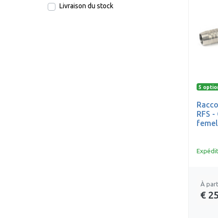
Livraison du stock
5 optio
Racco
RFS -
femel
Expédit
À part
€ 2