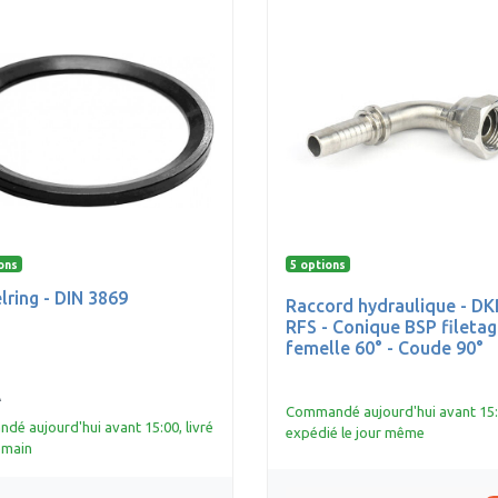
ons
5 options
lring - DIN 3869
Raccord hydraulique - DK
RFS - Conique BSP filetag
femelle 60° - Coude 90°
A
Commandé aujourd'hui avant 15:
é aujourd'hui avant 15:00, livré
expédié le jour même
emain