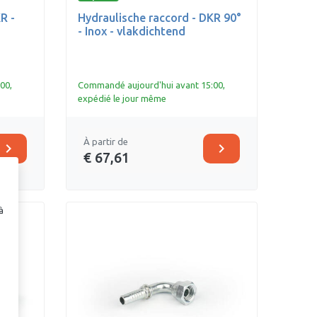
R -
Hydraulische raccord - DKR 90°
- Inox - vlakdichtend
00,
Commandé aujourd'hui avant 15:00,
expédié le jour même
À partir de
chevron_right
chevron_right
€ 67,61
à