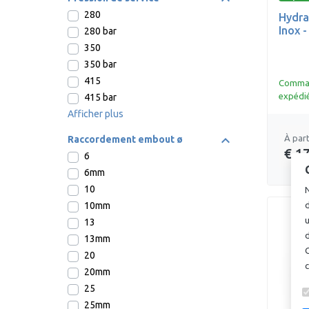
280
Hydra
Inox 
280 bar
350
350 bar
415
Command
expédié
415 bar
Afficher plus
À part
Raccordement embout ø
€ 1
6
6mm
10
N
10mm
d
u
13
d
13mm
20
20mm
25
25mm