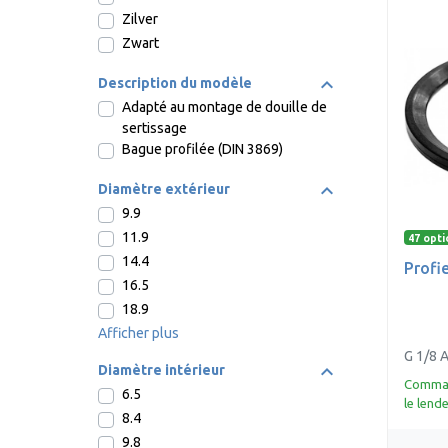
Zilver
Zwart
Description du modèle
Adapté au montage de douille de
sertissage
Bague profilée (DIN 3869)
Diamètre extérieur
9.9
11.9
47 opti
14.4
Profie
16.5
18.9
Afficher plus
G 1/8 
Diamètre intérieur
Command
6.5
le lend
8.4
9.8