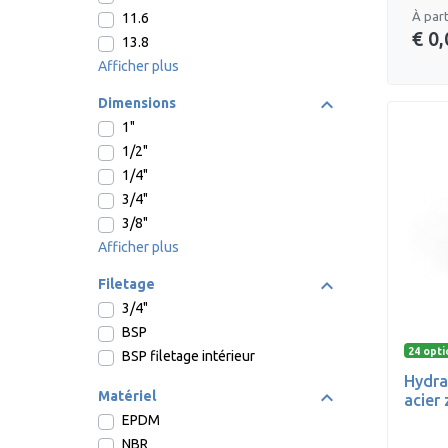
À part
11.6
€ 0,
13.8
Afficher plus
Dimensions
1"
1/2"
1/4"
3/4"
3/8"
Afficher plus
Filetage
3/4"
BSP
24 opti
BSP filetage intérieur
Hydra
Matériel
acier
EPDM
NBR