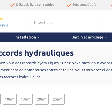
done
done
d
Délais de livraison rapides
Prix compétitifs
star
0 avis
Installation
Jardin et arrosage
keyboard_arrow_down
keyboard_arrow_down
ccords hydrauliques
ez-vous des raccords hydrauliques ? Chez NexaParts, nous avons 
iment dans de nombreuses sortes et tailles. Vous trouverez ci-de
os raccords hydrauliques.
10mm
13mm
20mm
25mm