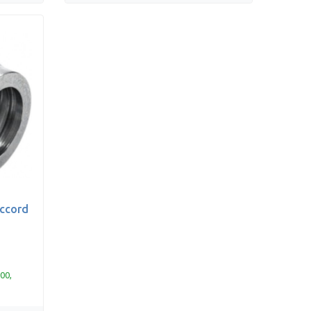
accord
00,