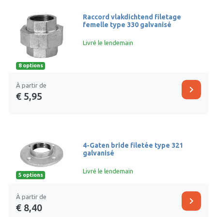
Raccord vlakdichtend filetage
femelle type 330 galvanisé
Livré le lendemain
8 options
À partir de
chevron_right
€ 5,95
4-Gaten bride filetée type 321
galvanisé
Livré le lendemain
5 options
À partir de
chevron_right
€ 8,40