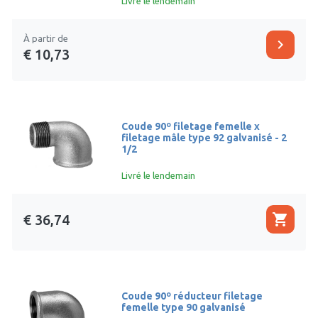
Livré le lendemain
À partir de
chevron_right
€ 10,73
Coude 90º filetage femelle x
filetage mâle type 92 galvanisé - 2
1/2
Livré le lendemain
shopping_cart
€ 36,74
Coude 90º réducteur filetage
femelle type 90 galvanisé