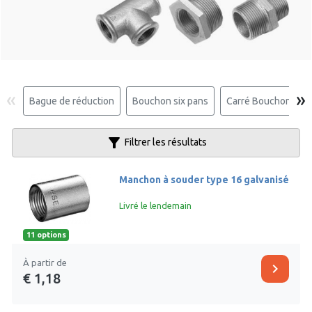
«
»
Bague de réduction
Bouchon six pans
Carré Bouchon
filter_alt
Filtrer les résultats
Manchon à souder type 16 galvanisé
Livré le lendemain
11 options
À partir de
chevron_right
€ 1,18