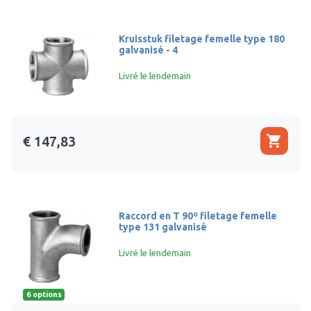
Kruisstuk filetage femelle type 180
galvanisé - 4
Livré le lendemain
shopping_cart
€ 147,83
Raccord en T 90º filetage femelle
type 131 galvanisé
Livré le lendemain
6 options