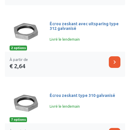
Écrou zeskant avec uitsparing type
312 galvanisé
Livré le lendemain
2 options
À partir de
chevron_right
€ 2,64
Écrou zeskant type 310 galvanisé
Livré le lendemain
7 options