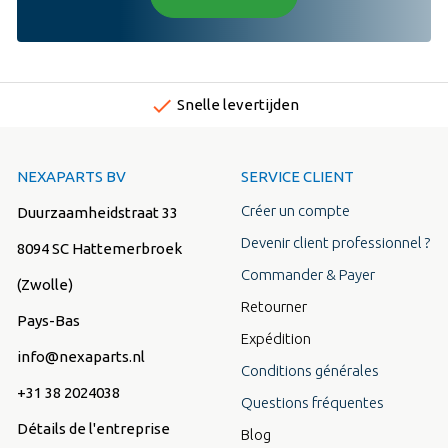
done
Snelle levertijden
NEXAPARTS BV
SERVICE CLIENT
Créer un compte
Duurzaamheidstraat 33
Devenir client professionnel ?
8094 SC Hattemerbroek
Commander & Payer
(Zwolle)
Retourner
Pays-Bas
Expédition
info@nexaparts.nl
Conditions générales
+31 38 2024038
Questions fréquentes
Détails de l'entreprise
Blog