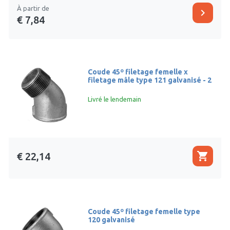
À partir de
chevron_right
€ 7,84
Coude 45º filetage femelle x
filetage mâle type 121 galvanisé - 2
Livré le lendemain
shopping_cart
€ 22,14
Coude 45º filetage femelle type
120 galvanisé