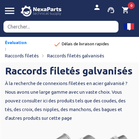
person
0
menu
support_agent
shopping_cart
Évaluation
done
Délais de livraison rapides
:
navigate_next
8,9/10
Raccords filetés
Raccords filetés galvanisés
Raccords filetés galvanisés
À la recherche de connexions filetées en acier galvanisé ?
Nous avons une large gamme avec un vaste choix. Vous
pouvez consulter ici des produits tels que des coudes, des
tés, des croix, des nipples, des manchons, des bagues et
d'autres produits sur cette page