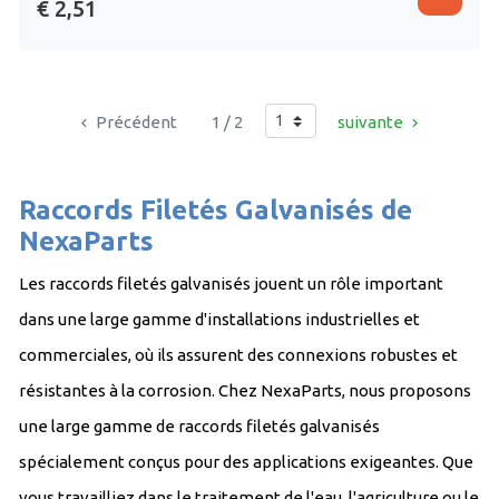
€ 2,51
Ga naar pagina
Précédent
1 / 2
suivante
keyboard_arrow_left
keyboard_arrow_right
Raccords Filetés Galvanisés de
NexaParts
Les raccords filetés galvanisés jouent un rôle important
dans une large gamme d'installations industrielles et
commerciales, où ils assurent des connexions robustes et
résistantes à la corrosion. Chez NexaParts, nous proposons
une large gamme de raccords filetés galvanisés
spécialement conçus pour des applications exigeantes. Que
vous travailliez dans le traitement de l'eau, l'agriculture ou le