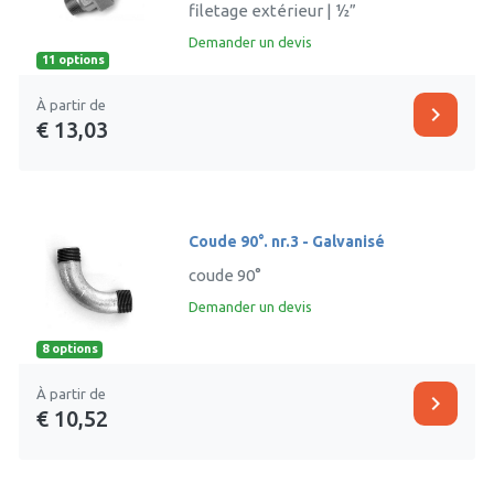
filetage extérieur | ½”
Demander un devis
11 options
À partir de
chevron_right
€ 13,03
Coude 90°. nr.3 - Galvanisé
coude 90°
Demander un devis
8 options
À partir de
chevron_right
€ 10,52