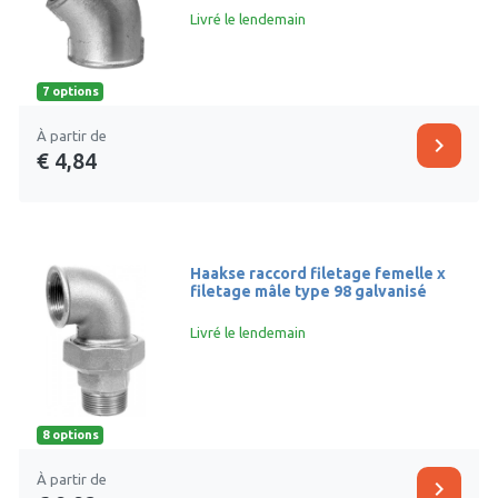
Livré le lendemain
7 options
À partir de
chevron_right
€ 4,84
Haakse raccord filetage femelle x
filetage mâle type 98 galvanisé
Livré le lendemain
8 options
À partir de
chevron_right