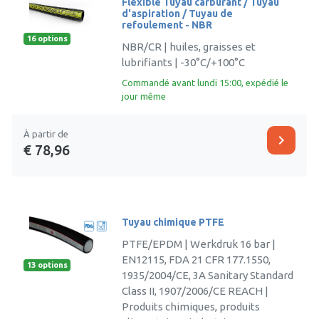
Flexible Tuyau carburant / Tuyau
d'aspiration / Tuyau de
refoulement - NBR
16 options
NBR/CR | huiles, graisses et
lubrifiants | -30°C/+100°C
Commandé avant lundi 15:00, expédié le
jour même
À partir de
chevron_right
€ 78,96
Tuyau chimique PTFE
PTFE/EPDM | Werkdruk 16 bar |
EN12115, FDA 21 CFR 177.1550,
13 options
1935/2004/CE, 3A Sanitary Standard
Class II, 1907/2006/CE REACH |
Produits chimiques, produits