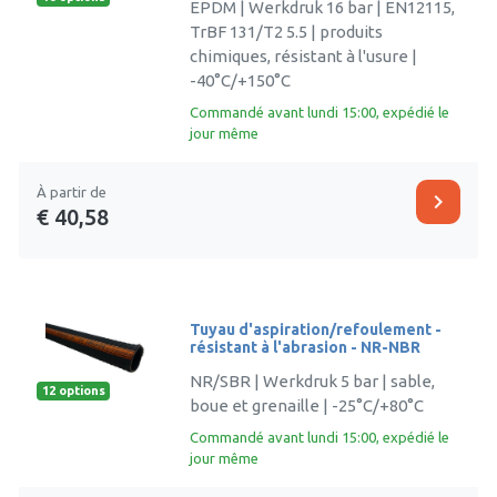
EPDM | Werkdruk 16 bar | EN12115,
TrBF 131/T2 5.5 | produits
chimiques, résistant à l'usure |
-40°C/+150°C
Commandé avant lundi 15:00, expédié le
jour même
À partir de
chevron_right
€ 40,58
Tuyau d'aspiration/refoulement -
résistant à l'abrasion - NR-NBR
NR/SBR | Werkdruk 5 bar | sable,
12 options
boue et grenaille | -25°C/+80°C
Commandé avant lundi 15:00, expédié le
jour même