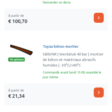
Demander un devis
À partir de
chevron_right
€ 100,70
Tuyau béton-mortier
SBR/NR | Werkdruk 40 bar | mortier
de béton et matériaux abrasifs
10 options
humides | -30°C/+80°C
Commandé avant lundi 15:00, expédié le
jour même
À partir de
chevron_right
€ 21,34