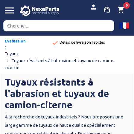
person
0
menu
support_agent
shopping_cart
Évaluation
done
Délais de livraison rapides
:
8,9/10
Tuyaux
navigate_next
Tuyaux résistants à l'abrasion et tuyaux de camion-
citerne
Tuyaux résistants à
l'abrasion et tuyaux de
camion-citerne
À la recherche de tuyaux industriels ? Nous proposons une
large gamme de tuyaux de haute qualité spécialement
conçus pour une utilisation durable. Des tuyaux pour