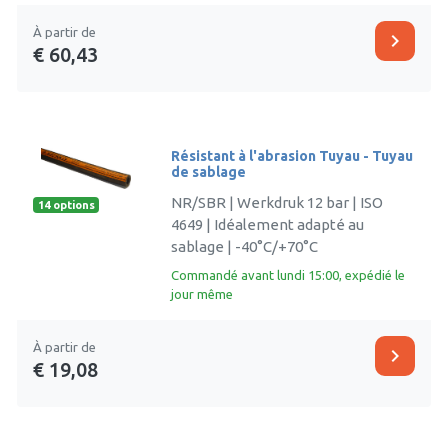
À partir de
chevron_right
€ 60,43
Résistant à l'abrasion Tuyau - Tuyau
de sablage
NR/SBR | Werkdruk 12 bar | ISO
14 options
4649 | Idéalement adapté au
sablage | -40°C/+70°C
Commandé avant lundi 15:00, expédié le
jour même
À partir de
chevron_right
€ 19,08