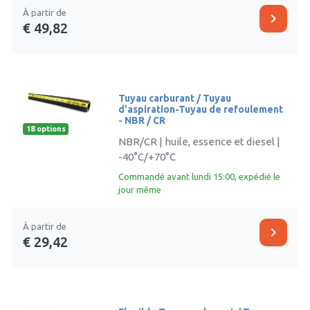
À partir de
chevron_right
€ 49,82
Tuyau carburant / Tuyau
d'aspiration-Tuyau de refoulement
- NBR / CR
18 options
NBR/CR | huile, essence et diesel |
-40°C/+70°C
Commandé avant lundi 15:00, expédié le
jour même
À partir de
chevron_right
€ 29,42