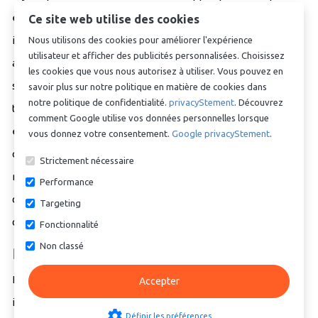
en toute sécurité des substances dangereuses, les tuyaux
Ce site web utilise des cookies
industriels offrent la robustesse nécessaire pour diverses
Nous utilisons des cookies pour améliorer l'expérience
utilisateur et afficher des publicités personnalisées. Choisissez
applications. Ces tuyaux sont largement utilisés dans des
les cookies que vous nous autorisez à utiliser. Vous pouvez en
secteurs tels que l'industrie chimique, l'agriculture, le
savoir plus sur notre politique en matière de cookies dans
notre politique de confidentialité.
privacyStement
. Découvrez
transport et d'autres applications industrielles. Grâce à leur
comment Google utilise vos données personnelles lorsque
excellente résistance à l'usure et leur longue durée de vie,
vous donnez votre consentement.
Google privacyStement
.
ces tuyaux peuvent fonctionner sans problème pendant de
Strictement nécessaire
nombreuses années, même dans les conditions les plus
Performance
difficiles. Cela en fait un choix fiable pour une large gamme
Targeting
de tâches industrielles.
Fonctionnalité
Non classé
Pourquoi choisir des tuyaux industriels ?
Les tuyaux industriels sont conçus pour résister à un usage
Accepter
intensif, ce qui les rend particulièrement adaptés aux
settings
Définir les préférences