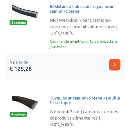
Résistant à l'abrasion tuyau pour
camion-citerne
NR | Werkdruk 7 bar | camions-
4 options
citernes et produits alimentaires |
-30°C/+80°C
Commandé avant lundi 15:00, expédié le
jour même
À partir de
chevron_right
€ 125,26
Tuyau pour camion-citerne - Double
fil statique
Werkdruk 7 bar | camions-citernes
4 options
et produits alimentaires |
-30°C/+85°C