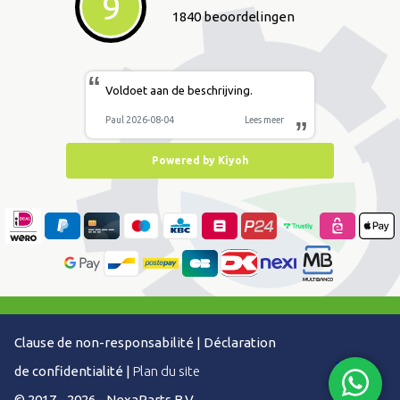
9
1840 beoordelingen
“
Voldoet aan de beschrijving.
Paul 2026-08-04
Lees meer
”
Powered by Kiyoh
Clause de non-responsabilité
|
Déclaration
de confidentialité
|
Plan du site
© 2017 - 2026 - NexaParts B.V.