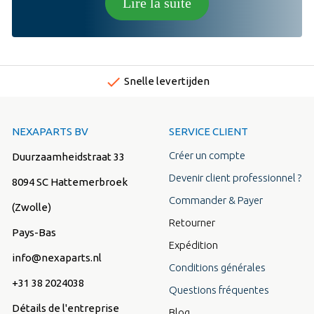
Lire la suite
done
Snelle levertijden
NEXAPARTS BV
SERVICE CLIENT
Créer un compte
Duurzaamheidstraat 33
Devenir client professionnel ?
8094 SC Hattemerbroek
Commander & Payer
(Zwolle)
Retourner
Pays-Bas
Expédition
info@nexaparts.nl
Conditions générales
+31 38 2024038
Questions fréquentes
Détails de l'entreprise
Blog