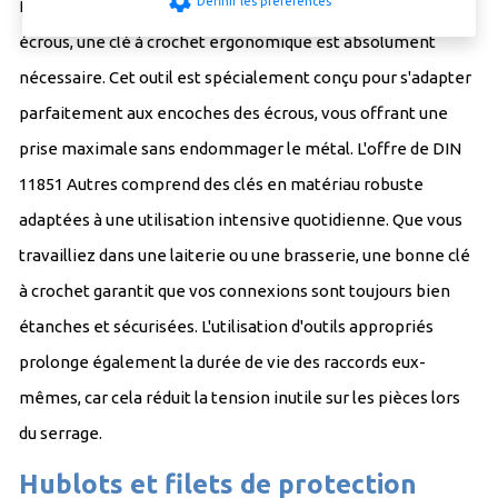
settings
Définir les préférences
Pour serrer fermement ou desserrer en toute sécurité les
écrous, une clé à crochet ergonomique est absolument
nécessaire. Cet outil est spécialement conçu pour s'adapter
parfaitement aux encoches des écrous, vous offrant une
prise maximale sans endommager le métal. L'offre de DIN
11851 Autres comprend des clés en matériau robuste
adaptées à une utilisation intensive quotidienne. Que vous
travailliez dans une laiterie ou une brasserie, une bonne clé
à crochet garantit que vos connexions sont toujours bien
étanches et sécurisées. L'utilisation d'outils appropriés
prolonge également la durée de vie des raccords eux-
mêmes, car cela réduit la tension inutile sur les pièces lors
du serrage.
Hublots et filets de protection