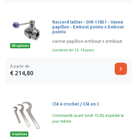
Raccord laitier - DIN 11851 - Vanne
papillon - Embout pointu x Embout
pointu
vanne papillon embout x embout
66 options
Livraison en 12-14 jours
À partir de
chevron_right
€ 214,80
Clé à crochet / Clé en C
Commandé avant lundi 15:00, expédié le
jour même
4 options