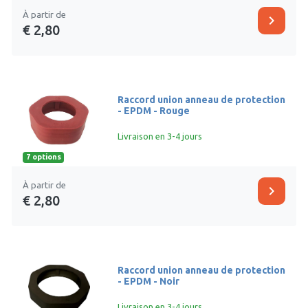
À partir de
chevron_right
€ 2,80
Raccord union anneau de protection
- EPDM - Rouge
Livraison en 3-4 jours
7 options
À partir de
chevron_right
€ 2,80
Raccord union anneau de protection
- EPDM - Noir
Livraison en 3-4 jours