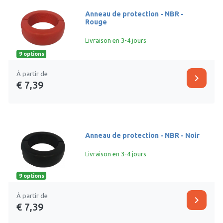
Anneau de protection - NBR -
Rouge
Livraison en 3-4 jours
9 options
À partir de
chevron_right
€ 7,39
Anneau de protection - NBR - Noir
Livraison en 3-4 jours
9 options
À partir de
chevron_right
€ 7,39