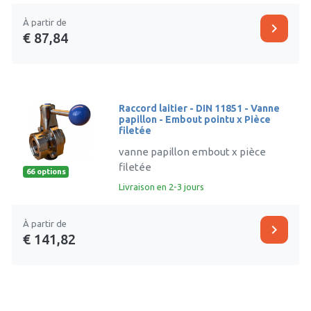
À partir de
chevron_right
€ 87,84
Raccord laitier - DIN 11851 - Vanne
papillon - Embout pointu x Pièce
filetée
vanne papillon embout x pièce
filetée
66 options
Livraison en 2-3 jours
À partir de
chevron_right
€ 141,82