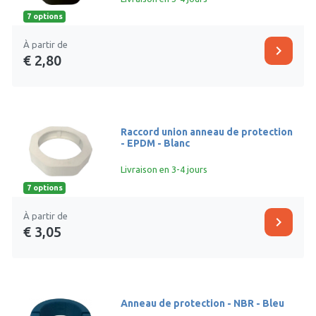
7 options
À partir de
chevron_right
€ 2,80
Raccord union anneau de protection
- EPDM - Blanc
Livraison en 3-4 jours
7 options
À partir de
chevron_right
€ 3,05
Anneau de protection - NBR - Bleu