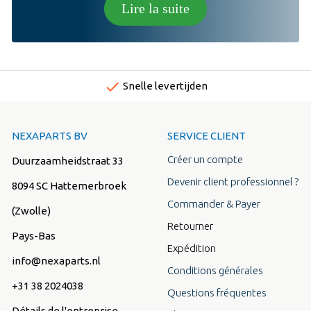
Lire la suite
done
Snelle levertijden
NEXAPARTS BV
SERVICE CLIENT
Créer un compte
Duurzaamheidstraat 33
Devenir client professionnel ?
8094 SC Hattemerbroek
Commander & Payer
(Zwolle)
Retourner
Pays-Bas
Expédition
info@nexaparts.nl
Conditions générales
+31 38 2024038
Questions fréquentes
Détails de l'entreprise