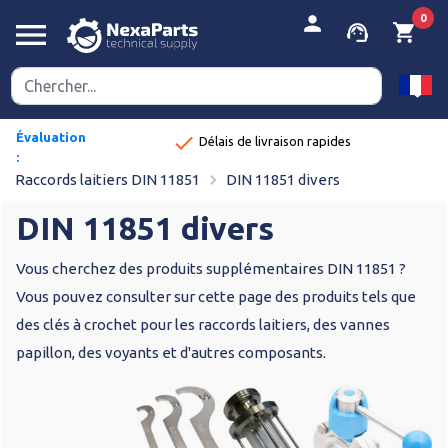
person
0
menu
support_agent
shopping_cart
Évaluation
done
Délais de livraison rapides
:
navigate_next
8,9/10
Raccords laitiers DIN 11851
DIN 11851 divers
DIN 11851 divers
Vous cherchez des produits supplémentaires DIN 11851 ?
Vous pouvez consulter sur cette page des produits tels que
des clés à crochet pour les raccords laitiers, des vannes
papillon, des voyants et d'autres composants.