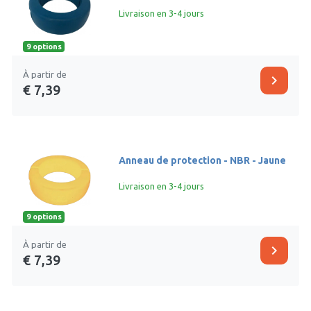
Livraison en 3-4 jours
9 options
À partir de
chevron_right
€ 7,39
Anneau de protection - NBR - Jaune
Livraison en 3-4 jours
9 options
À partir de
chevron_right
€ 7,39