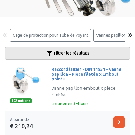
«
»
Cage de protection pour Tube de voyant
Vannes papillon
filter_alt
Filtrer les résultats
Raccord laitier - DIN 11851 - Vanne
papillon - Pièce filetée x Embout
pointu
vanne papillon embout x pièce
filetée
102 options
Livraison en 3-4 jours
À partir de
chevron_right
€ 210,24