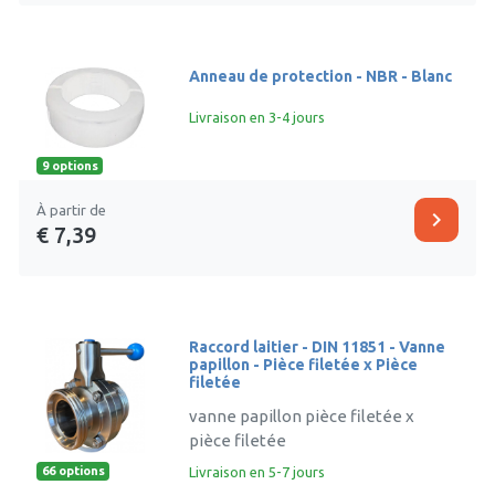
Anneau de protection - NBR - Blanc
Livraison en 3-4 jours
9 options
À partir de
chevron_right
€ 7,39
Raccord laitier - DIN 11851 - Vanne
papillon - Pièce filetée x Pièce
filetée
vanne papillon pièce filetée x
pièce filetée
Livraison en 5-7 jours
66 options