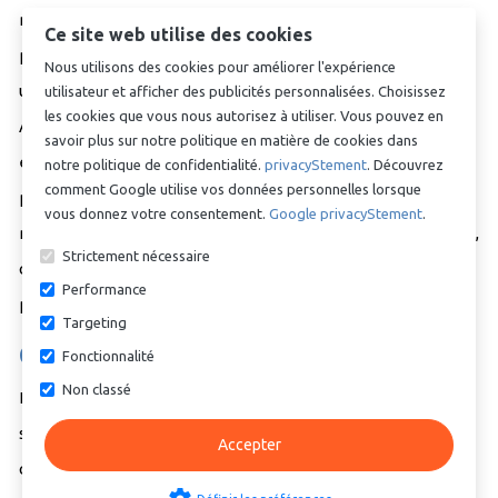
n'est pas connecté. L'écrou lui-même peut également être
Ce site web utilise des cookies
protégé contre les impacts mécaniques externes. En
Nous utilisons des cookies pour améliorer l'expérience
utilisant les articles appropriés de la section DIN 11851
utilisateur et afficher des publicités personnalisées. Choisissez
les cookies que vous nous autorisez à utiliser. Vous pouvez en
Autres, vous réduisez considérablement le risque de fuites
savoir plus sur notre politique en matière de cookies dans
et les coûts de remplacement coûteux. Nos anneaux de
notre politique de confidentialité.
privacyStement
. Découvrez
comment Google utilise vos données personnelles lorsque
protection sont faciles à monter et résistent aux agents
vous donnez votre consentement.
Google privacyStement
.
nettoyants couramment utilisés dans l'industrie alimentaire,
Strictement nécessaire
ce qui en fait un choix durable pour tout environnement
Performance
professionnel.
Targeting
Clés à crochet
Fonctionnalité
Non classé
Le montage correct des raccords laitiers ne peut se faire
sans les outils appropriés, et c'est exactement là que notre
Accepter
collection dans la catégorie DIN 11851 Autres entre en jeu.