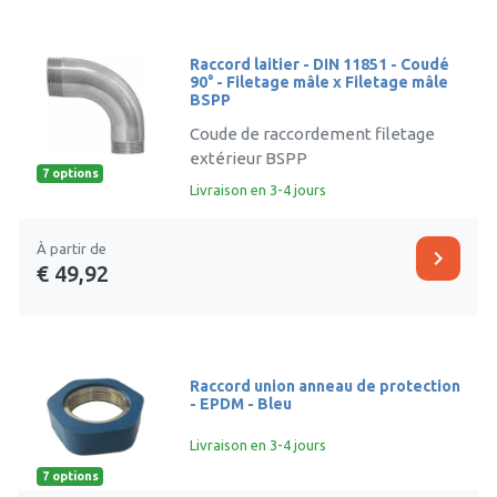
Raccord laitier - DIN 11851 - Coudé
90° - Filetage mâle x Filetage mâle
BSPP
Coude de raccordement filetage
extérieur BSPP
7 options
Livraison en 3-4 jours
À partir de
chevron_right
€ 49,92
Raccord union anneau de protection
- EPDM - Bleu
Livraison en 3-4 jours
7 options