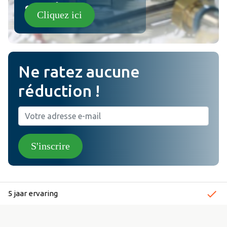
sertir !
Cliquez ici
Ne ratez aucune
réduction !
S'inscrire
done
Snelle levertijden