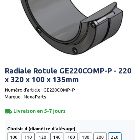
Radiale Rotule GE220COMP-P - 220
x 320 x 100 x 135mm
Numéro d'article : GE220COMP-P
Marque : NexaParts
local_shipping
Livraison en 5-7 jours
Choisir d (diamètre d'alésage)
100
110
120
140
160
180
200
220