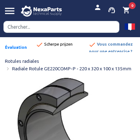


person
0
menu
support_agent
shopping_cart
done
erpe prijzen
Vous commandez
Évaluation
pour une entreprise ?
:
Découvrez les
8,9/10
Rotules radiales
avantages.
navigate_next
Radiale Rotule GE220COMP-P - 220 x 320 x 100 x 135mm