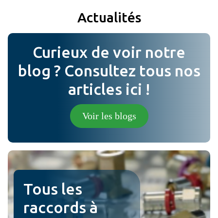
Actualités
Ajouter
Curieux de voir notre
Message
blog ? Consultez tous nos
articles ici !
Photo (en option) (jpg, png).
Voir les blogs
ville examen
Tous les
raccords à