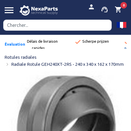


person
0
menu
support_agent
shopping_cart
ne
done
Scherpe prijzen
Vous commandez
Évaluation
pour une entreprise ?
:
Découvrez les
8,9/10
Rotules radiales
avantages.
navigate_next
Radiale Rotule GEH240XT-2RS - 240 x 340 x 162 x 170mm