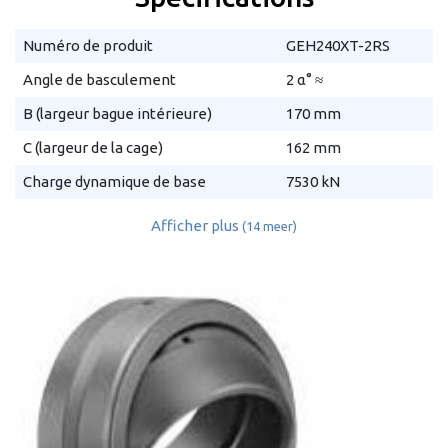
Numéro de produit
GEH240XT-2RS
Angle de basculement
2 α° ≈
B (largeur bague intérieure)
170 mm
C (largeur de la cage)
162 mm
Charge dynamique de base
7530 kN
Afficher plus
(14 meer)