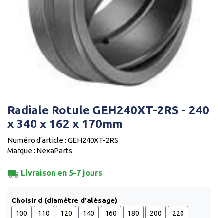
Radiale Rotule GEH240XT-2RS - 240
x 340 x 162 x 170mm
Numéro d'article : GEH240XT-2RS
Marque : NexaParts
local_shipping
Livraison en 5-7 jours
Choisir d (diamètre d'alésage)
100
110
120
140
160
180
200
220