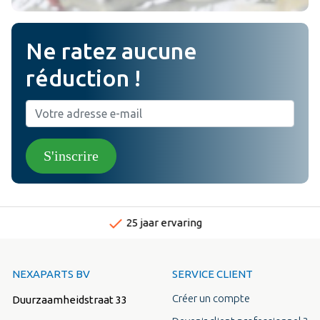
Ne ratez aucune
réduction !
S'inscrire
done
Snelle levertijden
NEXAPARTS BV
SERVICE CLIENT
Créer un compte
Duurzaamheidstraat 33