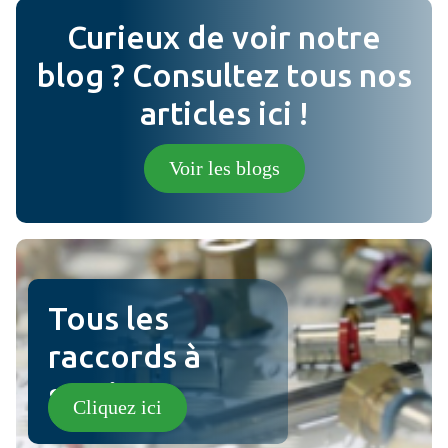
Ajouter
Curieux de voir notre
Message
blog ? Consultez tous nos
articles ici !
Photo (en option) (jpg, png).
Voir les blogs
ville examen
Tous les
raccords à
sertir !
Cliquez ici