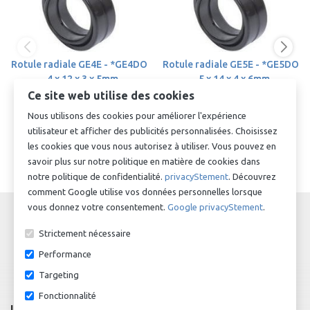
Rotule radiale GE4E - *GE4DO
Rotule radiale GE5E - *GE5DO
- 4 x 12 x 3 x 5mm
- 5 x 14 x 4 x 6mm
€ 4,55
Op aanvraag
Ce site web utilise des cookies
Nous utilisons des cookies pour améliorer l'expérience
utilisateur et afficher des publicités personnalisées. Choisissez
les cookies que vous nous autorisez à utiliser. Vous pouvez en
savoir plus sur notre politique en matière de cookies dans
notre politique de confidentialité.
privacyStement
. Découvrez
comment Google utilise vos données personnelles lorsque
vous donnez votre consentement.
Google privacyStement
.
Strictement nécessaire
Performance
écrire une critique
Targeting
Fonctionnalité
La revue