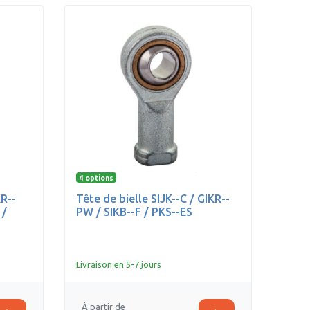
4 options
KR--
Tête de bielle SIJK--C / GIKR--
 /
PW / SIKB--F / PKS--ES
Livraison en 5-7 jours
À partir de