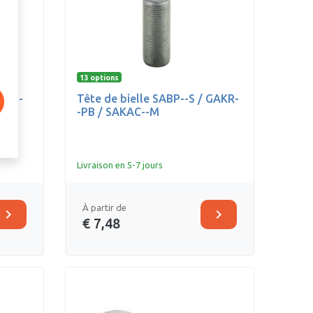
13 options
IKR--
Tête de bielle SABP--S / GAKR-
-PB / SAKAC--M
Livraison en 5-7 jours
À partir de
chevron_right
chevron_right
€ 7,48