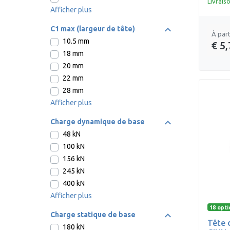
Livrais
Afficher plus
C1 max (largeur de tête)
À part
10.5 mm
€ 5,
18 mm
20 mm
22 mm
28 mm
Afficher plus
Charge dynamique de base
48 kN
100 kN
156 kN
245 kN
400 kN
Afficher plus
18 opti
Charge statique de base
Tête 
180 kN