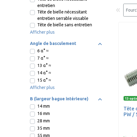
entretien
«
Fourc
Tête de bielle nécessitant
entretien serrable vissable
Tête de bielle sans entretien
Afficher plus
Angle de basculement
6 α° ≈
7 α° ≈
13 α° ≈
14 α° ≈
15 α° ≈
Afficher plus
B (largeur bague intérieure)
13 opti
14 mm
Tête 
16 mm
PW / 
28 mm
35 mm
55 mm