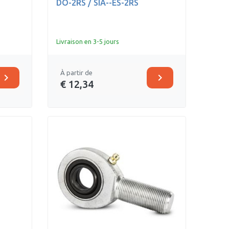
DO-2RS / SIA--ES-2RS
Livraison en 3-5 jours
À partir de
chevron_right
chevron_right
€ 12,34