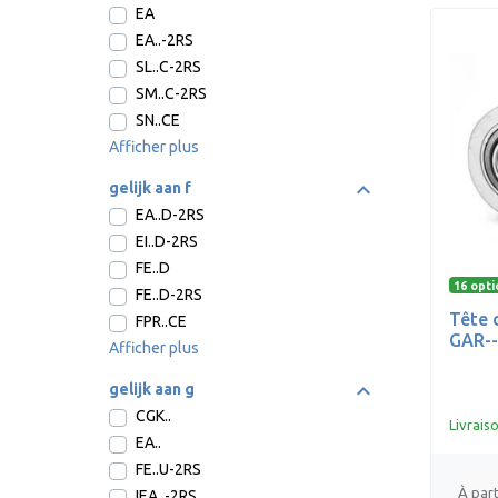
EA
EA..-2RS
SL..C-2RS
SM..C-2RS
SN..CE
Afficher plus
gelijk aan f
EA..D-2RS
EI..D-2RS
FE..D
16 opti
FE..D-2RS
Tête 
FPR..CE
GAR--
Afficher plus
gelijk aan g
CGK..
Livrais
EA..
FE..U-2RS
À part
IEA..-2RS