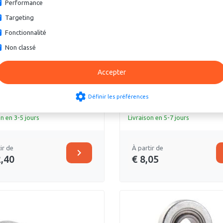
Performance
Targeting
Fonctionnalité
Non classé
ons
13 options
de bielle SA--ES-2RS /
Tête de bielle SIBP--S / G
Accepter
DO-2RS / SAA--ES-2RS
PB / SIKAC--M
settings
Définir les préférences
on en 3-5 jours
Livraison en 5-7 jours
ir de
À partir de
chevron_right
2,40
€ 8,05