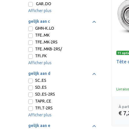
GAR..DO
Afficher plus
gelijk aan c
GIHN-K..LO
TFE..MK
TFE..MK-2RS
TFE..MKB-2RS/
11 opti
TFI..FK
Tête d
Afficher plus
gelijk aan d
SC..ES
SD..ES
Livrais
SD..ES-2RS
TAPR..CE
À part
TFI..T-2RS
€ 7,
Afficher plus
gelijk aan e