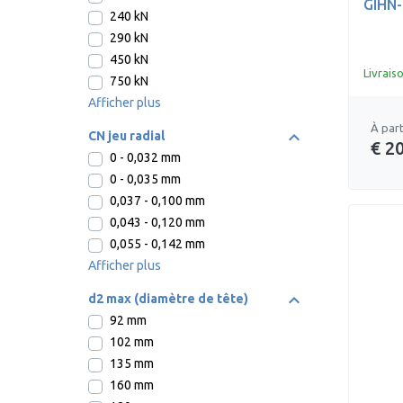
GIHN-
240 kN
290 kN
450 kN
Livrais
750 kN
Afficher plus
À part
CN jeu radial
€ 2
0 - 0,032 mm
0 - 0,035 mm
0,037 - 0,100 mm
0,043 - 0,120 mm
0,055 - 0,142 mm
Afficher plus
d2 max (diamètre de tête)
92 mm
102 mm
135 mm
160 mm