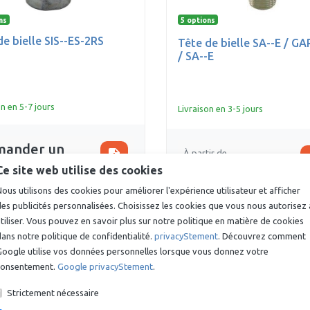
ns
5 options
de bielle SIS--ES-2RS
Tête de bielle SA--E / G
/ SA--E
on en 5-7 jours
Livraison en 3-5 jours
ander un
request_quote
À partir de
is
€ 7,37
Ce site web utilise des cookies
ous utilisons des cookies pour améliorer l'expérience utilisateur et afficher
es publicités personnalisées. Choisissez les cookies que vous nous autorisez 
tiliser. Vous pouvez en savoir plus sur notre politique en matière de cookies
ans notre politique de confidentialité.
privacyStement
. Découvrez comment
Google utilise vos données personnelles lorsque vous donnez votre
consentement.
Google privacyStement
.
Strictement nécessaire