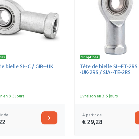
ons
17 options
e bielle SI--C / GIR--UK
Tête de bielle SI--ET-2RS 
-UK-2RS / SIA--TE-2RS
on en 3-5 jours
Livraison en 3-5 jours
ir de
À partir de
chevron_right
22
€ 29,28