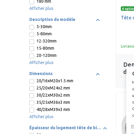
180 mm
Afficher plus
6 optio
Tête 
Description du modèle
5-30mm
5-80mm
12-320mm
Livrais
15-80mm
20-120mm
Afficher plus
Dem
dev
Dimensions
20/16xM20x1.5 mm
N
25/20xM24x2 mm
d
30/22xM30x2 mm
u
35/25xM36x3 mm
d
40/28xM39x3 mm
Afficher plus
Épaisseur du logement tête de bielle (S1)