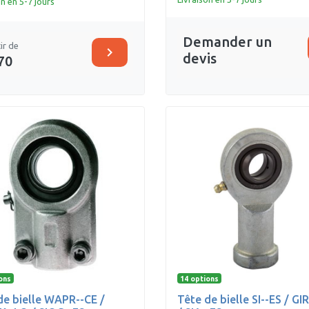
on en 5-7 jours
Demander un
ir de
chevron_right
devis
70
ons
14 options
de bielle WAPR--CE /
Tête de bielle SI--ES / GI