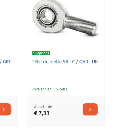
10 options
/ GIR-
Tête de bielle SA--C / GAR--UK
Livraison en 3-5 jours
À partir de
chevron_right
chevron_right
€ 7,33