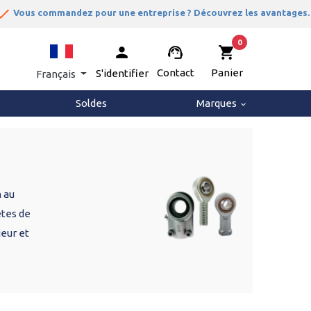
one
Vous commandez pour une entreprise ? Découvrez les avantages.
0
person
support_agent
shopping_cart
Contact
Panier
S'identifier
Français
Soldes
Marques
keyboard_arrow_down
n au
êtes de
ieur et