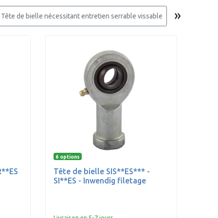
»
Tête de bielle nécessitant entretien serrable vissable
Tête de bielle
6 options
R**ES
Tête de bielle SIS**ES*** -
SI**ES - Inwendig filetage
Livraison en 5-7 jours