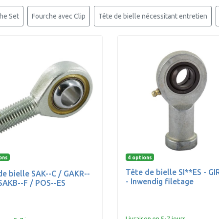
he Set
Fourche avec Clip
Tête de bielle nécessitant entretien
ons
4 options
Tête de bielle SI**ES - GI
de bielle SAK--C / GAKR--
- Inwendig filetage
SAKB--F / POS--ES
Livraison en 5-7 jours