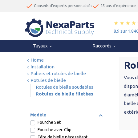
done
done
Conseils d’experts personnalisés
25 ans d’expérience
star
star
star
star
8,9 sur 1.84
Tuyaux
Raccords
keyboard_arrow_down
keyboard_arrow_down
Home
Rot
Installation
Paliers et rotules de bielle
Vous c
Rotules de bielle
disponi
Rotules de bielle soudables
Rotules de bielle filetées
diamèt
bielle 
extérie
Modèle
Fourche Set
Fourche avec Clip
Tête de bielle nécessitant