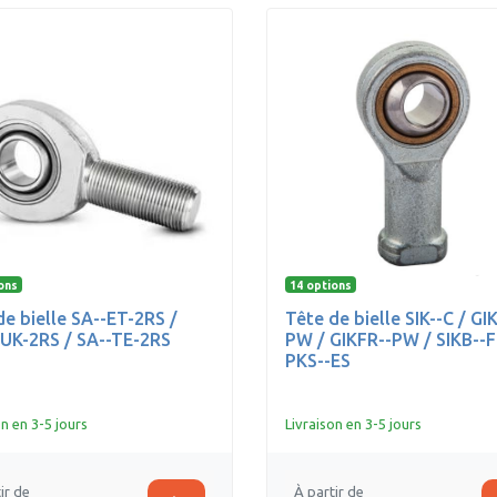
ons
14 options
de bielle SA--ET-2RS /
Tête de bielle SIK--C / GI
UK-2RS / SA--TE-2RS
PW / GIKFR--PW / SIKB--F
PKS--ES
on en 3-5 jours
Livraison en 3-5 jours
ir de
À partir de