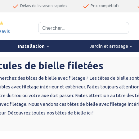
done
done
d
Délais de livraison rapides
Prix compétitifs
star
0 avis
Installation
Jardin et arrosage
keyboard_arrow_down
keyboard_arrow_down
ules de bielle filetées
herchez des têtes de bielle avec filetage ? Les têtes de bielle sont
bles avec filetage intérieur et extérieur. Faites toujours attentio
re du trou où votre axe doit passer. Faites attention au titre des t
avec filetage. Nous vendons ces têtes de bielle avec filetage intér
ur. Découvrez toutes nos têtes de bielle ici !