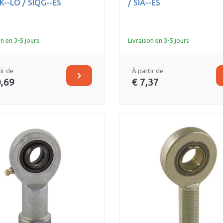
K--LO / SIQG--ES
/ SIA--ES
on en 3-5 jours
Livraison en 3-5 jours
ir de
À partir de
chevron_right
0,69
€ 7,37