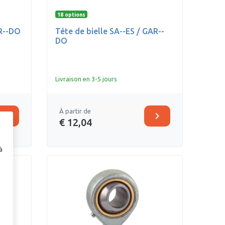
18 options
AR--DO
Tête de bielle SA--ES / GAR--
DO
Livraison en 3-5 jours
À partir de
chevron_right
chevron_right
€ 12,04
à