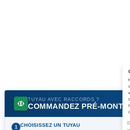
N
d
u
TUYAU AVEC RACCORDS ?
d
COMMANDEZ PRÉ-MONTÉ 
CHOISISSEZ UN TUYAU
1