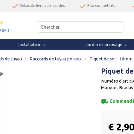
done
done
d
Délais de livraison rapides
Prix compétitifs
star
0 avis
Installation
Jardin et arrosage
keyboard_arrow_down
keyboard_arrow_down
navigate_next
navigate_next
ds de tuyau
Raccords de tuyau poreux
Piquet de sol - 16mm
Piquet de
Numéro d'articl
Marque : Bradas
local_shipping
Commandé a
€ 2,9