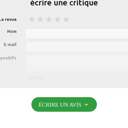
écrire une critique
1 stars
2 stars
3 stars
4 stars
5 stars
La revue
Nom
E-mail
 positifs
Ajouter
négatifs
expand_more
ÉCRIRE UN AVIS
Ajouter
Message