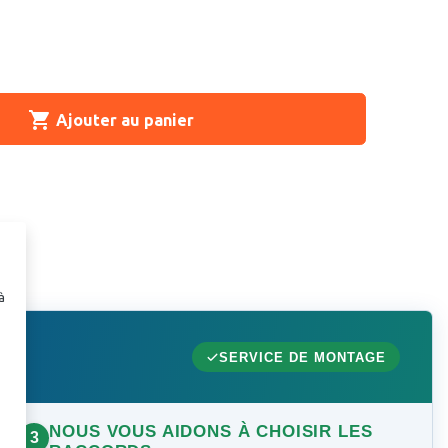
shopping_cart
Ajouter au panier
à
SERVICE DE MONTAGE
NOUS VOUS AIDONS À CHOISIR LES
3