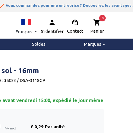
one


Vous commandez pour une entreprise ? Découvrez les avantages.
0
person
support_agent
shopping_cart
Contact
Panier
S'identifier
Français
Soldes
Marques
keyboard_arrow_down
 sol - 16mm
e : 35083 / DSA-3118GP
vant vendredi 15:00, expédié le jour même
0
€ 0,29 Par unité
TVA incl.