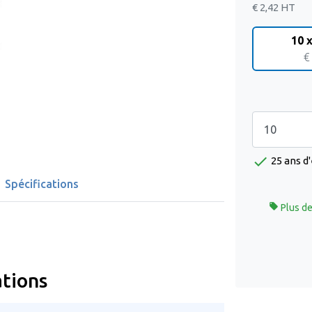
€ 2,42
HT
10 x
€
check
25 ans d
Spécifications

Plus de
ations