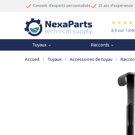
done
done
Conseils d’experts personnalisés
25 ans d’expérience
star
star
star
star
8,9 sur 1.84
Tuyaux
Raccords
keyboard_arrow_down
keyboard_arrow_down
navigate_next
navigate_next
navigate_next
Accueil
Tuyaux
Accessoires de tuyau
Raccor