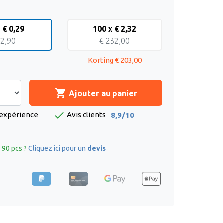
 € 0,29
100 x € 2,32
 2,90
€ 232,00
Korting € 203,00
shopping_cart
Ajouter au panier
check
'expérience
Avis clients
8,9/10
 90 pcs ?
Cliquez ici pour un
devis