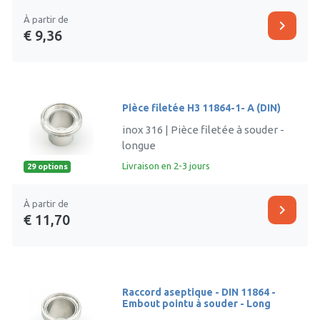
À partir de
chevron_right
€ 9,36
Pièce filetée H3 11864-1- A (DIN)
inox 316 | Pièce filetée à souder -
longue
Livraison en 2-3 jours
29 options
À partir de
chevron_right
€ 11,70
Raccord aseptique - DIN 11864 -
Embout pointu à souder - Long