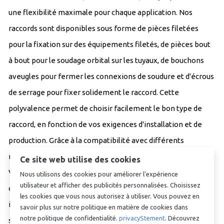
une flexibilité maximale pour chaque application. Nos
raccords sont disponibles sous forme de pièces filetées
pour la fixation sur des équipements filetés, de pièces bout
à bout pour le soudage orbital sur les tuyaux, de bouchons
aveugles pour fermer les connexions de soudure et d'écrous
de serrage pour fixer solidement le raccord. Cette
polyvalence permet de choisir facilement le bon type de
raccord, en fonction de vos exigences d'installation et de
production. Grâce à la compatibilité avec différents
matériaux d'étanchéité, tels que l'EPDM, le HNBR et le
Ce site web utilise des cookies
Viton, les raccords peuvent être adaptés à divers milieux
Nous utilisons des cookies pour améliorer l'expérience
utilisateur et afficher des publicités personnalisées. Choisissez
chimiques et conditions de température. Ils sont également
les cookies que vous nous autorisez à utiliser. Vous pouvez en
idéaux pour travailler avec un adoucisseur d'eau ou d'autres
savoir plus sur notre politique en matière de cookies dans
notre politique de confidentialité.
privacyStement
. Découvrez
solutions de traitement de l'eau, garantissant que votre eau