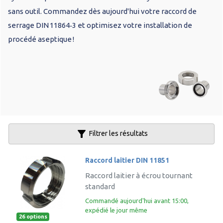
sans outil. Commandez dès aujourd'hui votre raccord de
serrage DIN 11864‑3 et optimisez votre installation de
procédé aseptique !
filter_alt
Filtrer les résultats
Raccord laitier DIN 11851
Raccord laitier à écrou tournant
standard
Commandé aujourd'hui avant 15:00,
expédié le jour même
26 options