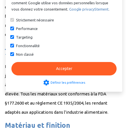
comment Google utilise vos données personnelles lorsque
de procédé reste propre et sans calcaire. Avec cette
vous donnez votre consentement.
Google privacyStement
.
flexibilité, Nexaparts peut vous fournir une solution sur
Strictement nécessaire
mesure pour les processus critiques nécessitant des
Performance
connexions stériles et sûres.
Targeting
Fonctionnalité
Joints d'étanchéité pour DIN
11864-1 (Raccord à visser)
Non classé
Les raccords sont disponibles avec différents matériaux de
Accepter
joints d'étanchéité : EPDM pour sa résistance à la chaleur et
settings
Définir les préférences
à l'ozone et Viton pour sa résistance thermique et chimique
élevée. Tous les matériaux sont conformes à la FDA
§177.2600 et au règlement CE 1935/2004, les rendant
adaptés aux applications dans l'industrie alimentaire.
Matériau et finition