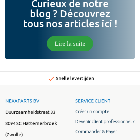
Curieux de notre
blog ? Découvrez
tous nos articles ici !
Lire la suite
done
Snelle levertijden
NEXAPARTS BV
SERVICE CLIENT
Créer un compte
Duurzaamheidstraat 33
Devenir client professionnel ?
8094 SC Hattemerbroek
Commander & Payer
(Zwolle)