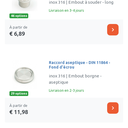
inox 316 | Embout à souder - long
Livraison en 3-4 jours
46 options
À partir de
chevron_right
€ 6,89
Raccord aseptique - DIN 11864 -
Fond d'écrou
inox 316 | Embout borgne -
aseptique
Livraison en 2-3 jours
29 options
À partir de
chevron_right
€ 11,98