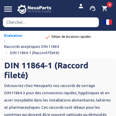
person
0
menu
support_agent
shopping_cart
Évaluation
done
Délais de livraison rapides
:
8,9/10
Raccords aseptiques DIN 11864
navigate_next
DIN 11864-1 (Raccord fileté)
DIN 11864-1 (Raccord
fileté)
Découvrez chez Nexaparts nos raccords de serrage
DIN 11864‑3 pour des connexions rapides, hygiéniques et en
acier inoxydable dans les installations alimentaires, laitières
et pharmaceutiques. Ces raccords sont idéaux pour les
systèmes qui doivent être souvent nettoyés ou démontés