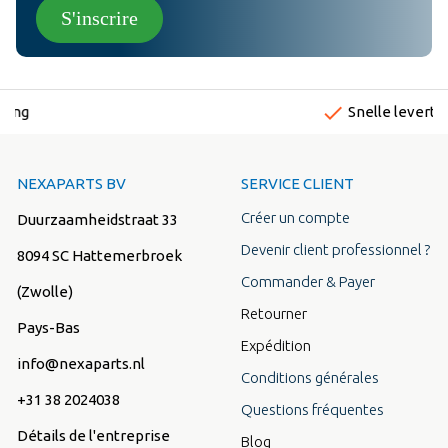
S'inscrire
done
Snelle levertijden
NEXAPARTS BV
SERVICE CLIENT
Créer un compte
Duurzaamheidstraat 33
Devenir client professionnel ?
8094 SC Hattemerbroek
Commander & Payer
(Zwolle)
Retourner
Pays-Bas
Expédition
info@nexaparts.nl
Conditions générales
+31 38 2024038
Questions fréquentes
Détails de l'entreprise
Blog