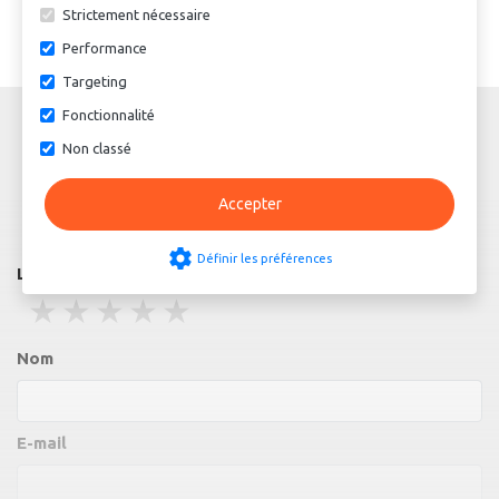
Strictement nécessaire
Performance
Targeting
Fonctionnalité
Non classé
Accepter
écrire une critique
settings
Définir les préférences
La revue
1 stars
2 stars
3 stars
4 stars
5 stars
Nom
E-mail